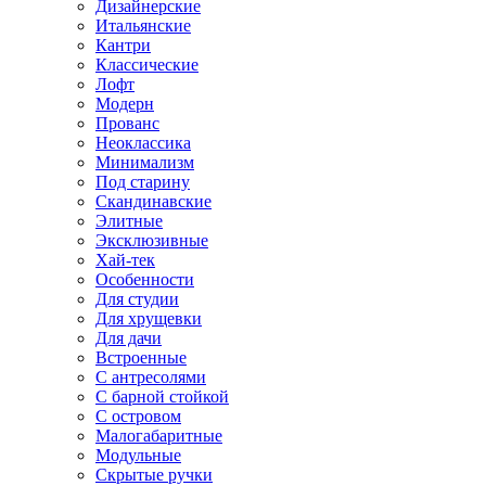
Дизайнерские
Итальянские
Кантри
Классические
Лофт
Модерн
Прованс
Неоклассика
Минимализм
Под старину
Скандинавские
Элитные
Эксклюзивные
Хай-тек
Особенности
Для студии
Для хрущевки
Для дачи
Встроенные
С антресолями
С барной стойкой
С островом
Малогабаритные
Модульные
Скрытые ручки