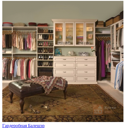
Гардеробная Балешэр