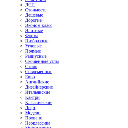
ДСП
Стоимость
Дешевые
Дорогие
Эконом-класс
Элитные
Форма
П-образные
Угловые
Прямые
Радиусные
Скошенные углы
Стиль
Современные
Евро
Английские
Дизайнерские
Итальянские
Кантри
Классические
Лофт
Модерн
Прованс
Неоклассика