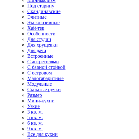
Минимализм
Под старину
Скандинавские
Элитные
Эксклюзивные
Хай-тек
Особенности
Для студии
Для хрущевки
Для дачи
Встроенные
С антресолями
С барной стойкой
С островом
Малогабаритные
Модульные
Скрытые ручки
Размер
Мини-кухни
Узкие
3 кв. м.
5 кв. м.
6 кв. м.
9 кв. м.
Все для кухни