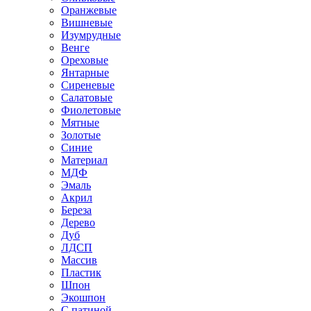
Оранжевые
Вишневые
Изумрудные
Венге
Ореховые
Янтарные
Сиреневые
Салатовые
Фиолетовые
Мятные
Золотые
Синие
Материал
МДФ
Эмаль
Акрил
Береза
Дерево
Дуб
ЛДСП
Массив
Пластик
Шпон
Экошпон
С патиной