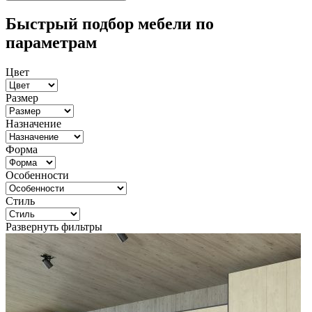
Быстрый подбор мебели по
параметрам
Цвет
Размер
Назначение
Форма
Особенности
Стиль
Развернуть фильтры