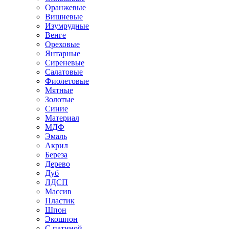
Оранжевые
Вишневые
Изумрудные
Венге
Ореховые
Янтарные
Сиреневые
Салатовые
Фиолетовые
Мятные
Золотые
Синие
Материал
МДФ
Эмаль
Акрил
Береза
Дерево
Дуб
ЛДСП
Массив
Пластик
Шпон
Экошпон
С патиной