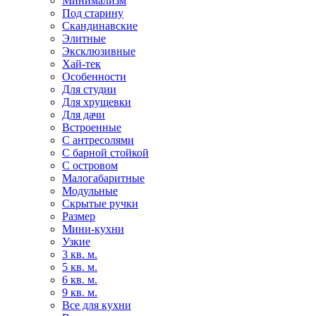
Минимализм
Под старину
Скандинавские
Элитные
Эксклюзивные
Хай-тек
Особенности
Для студии
Для хрущевки
Для дачи
Встроенные
С антресолями
С барной стойкой
С островом
Малогабаритные
Модульные
Скрытые ручки
Размер
Мини-кухни
Узкие
3 кв. м.
5 кв. м.
6 кв. м.
9 кв. м.
Все для кухни