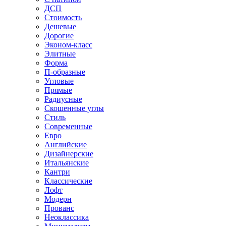
ДСП
Стоимость
Дешевые
Дорогие
Эконом-класс
Элитные
Форма
П-образные
Угловые
Прямые
Радиусные
Скошенные углы
Стиль
Современные
Евро
Английские
Дизайнерские
Итальянские
Кантри
Классические
Лофт
Модерн
Прованс
Неоклассика