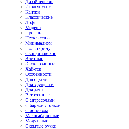
Дизайнерские
Итальянские
Кантри
Классические
Лофт
Модерн
Прованс
Неоклассика
Минимализм
Под старину
Скандинавские
Элитные
Эксклюзивные
Хай-тек
Особенности
Для студии
Для хрущевки
Для дачи
Встроенные
С антресолями
С барной стойкой
С островом
Малогабаритные
Модульные
Скрытые ручки