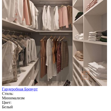
Гардеробная Бревурт
Стиль:
Минимализм
Цвет:
Белый