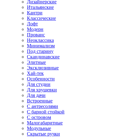
Дизайнерские
Итальянские
Кантри
Классические
Лофт
Модерн
Прованс
Неоклассика
Минимализм
Под старину
Скандинавские
Элитные
Эксклюзивные
Хай-тек
Особенности
Для студии
Для хрущевки
Для дачи
Встроенные
С антресолями
С барной стойкой
С островом
Малогабаритные
Модульные
Скрытые ручки