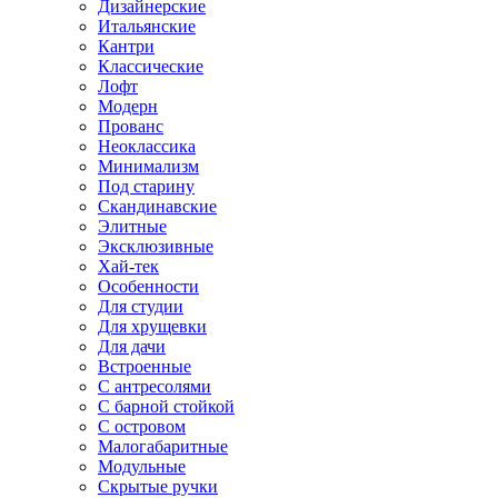
Дизайнерские
Итальянские
Кантри
Классические
Лофт
Модерн
Прованс
Неоклассика
Минимализм
Под старину
Скандинавские
Элитные
Эксклюзивные
Хай-тек
Особенности
Для студии
Для хрущевки
Для дачи
Встроенные
С антресолями
С барной стойкой
С островом
Малогабаритные
Модульные
Скрытые ручки