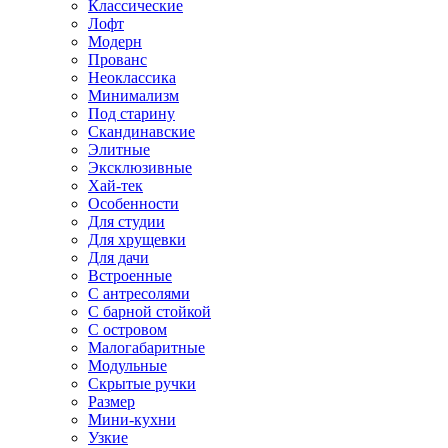
Классические
Лофт
Модерн
Прованс
Неоклассика
Минимализм
Под старину
Скандинавские
Элитные
Эксклюзивные
Хай-тек
Особенности
Для студии
Для хрущевки
Для дачи
Встроенные
С антресолями
С барной стойкой
С островом
Малогабаритные
Модульные
Скрытые ручки
Размер
Мини-кухни
Узкие