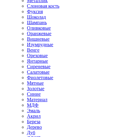
Металлик
Слоновая кость
Фуксия
Шоколад
Шампань
Оливковые
Оранжевые
Вишневые
Изумрудные
Венге
Ореховые
Янтарные
Сиреневые
Салатовые
Фиолетовые
Мятные
Золотые
Синие
Материал
МДФ
Эмаль
Акрил
Береза
Дерево
Дуб