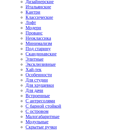
Дизайнерские
Итальянские
Кантри
Классические
Лофт
Модерн
Прованс
Неоклассика
Минимализм
Под старину
Скандинавские
Элитные
Эксклюзивные
Хай-тек
Особенности
Для студии
Для хрущевки
Для дачи
Встроенные
С антресолями
С барной стойкой
С островом
Малогабаритные
Модульные
Скрытые ручки