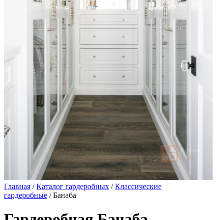
Главная
/
Каталог гардеробных
/
Классические
гардеробные
/ Банаба
Гардеробная Банаба