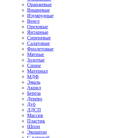
Оранжевые
Вишневые
Изумрудные
Венге
Ореховые
Янтарные
Сиреневые
Салатовые
Фиолетовые
Мятные
Золотые
Синие
Материал
МДФ
Эмаль
Акрил
Береза
Дерево
Дуб
ЛДСП
Массив
Пластик
Шпон
Экошпон
С патиной