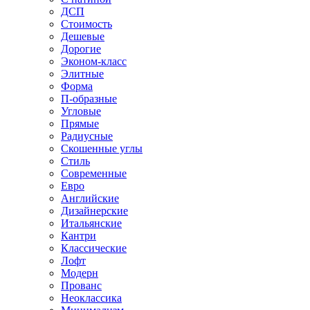
ДСП
Стоимость
Дешевые
Дорогие
Эконом-класс
Элитные
Форма
П-образные
Угловые
Прямые
Радиусные
Скошенные углы
Стиль
Современные
Евро
Английские
Дизайнерские
Итальянские
Кантри
Классические
Лофт
Модерн
Прованс
Неоклассика