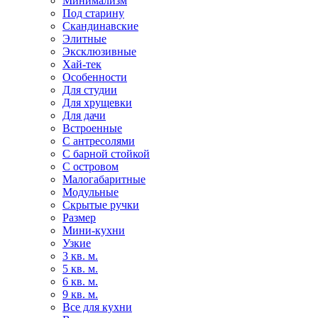
Минимализм
Под старину
Скандинавские
Элитные
Эксклюзивные
Хай-тек
Особенности
Для студии
Для хрущевки
Для дачи
Встроенные
С антресолями
С барной стойкой
С островом
Малогабаритные
Модульные
Скрытые ручки
Размер
Мини-кухни
Узкие
3 кв. м.
5 кв. м.
6 кв. м.
9 кв. м.
Все для кухни