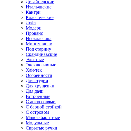
Дизайнерские
Итальянские
Кантри
Классические
Лофт
Модерн
Прованс
Неоклассика
Минимализм
Под старину
Скандинавские
Элитные
Эксклюзивные
Хай-тек
Особенности
Для студии
Для хрущевки
Для дачи
Встроенные
С антресолями
С барной стойкой
С островом
Малогабаритные
Модульные
Скрытые ручки