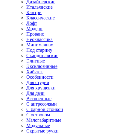
Дизайнерские
Итальянские
Кантри
Классические
Лофт
Модерн
Прованс
Неоклассика
Минимализм
Под старину
Скандинавские
Элитные
Эксклюзивные
Хай-тек
Особенности
Для студии
Для хрущевки
Для дачи
Встроенные
С антресолями
С барной стойкой
С островом
Малогабаритные
Модульные
Скрытые ручки