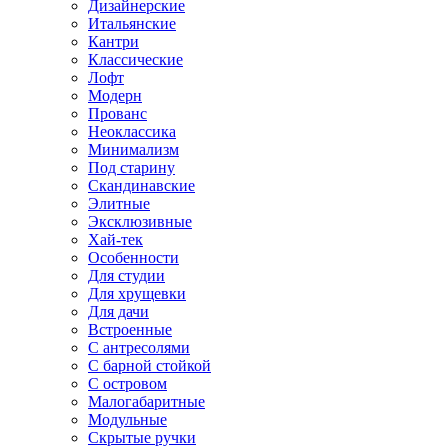
Дизайнерские
Итальянские
Кантри
Классические
Лофт
Модерн
Прованс
Неоклассика
Минимализм
Под старину
Скандинавские
Элитные
Эксклюзивные
Хай-тек
Особенности
Для студии
Для хрущевки
Для дачи
Встроенные
С антресолями
С барной стойкой
С островом
Малогабаритные
Модульные
Скрытые ручки