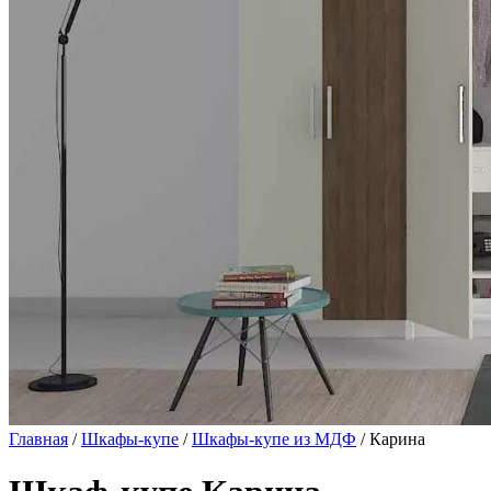
Главная
/
Шкафы-купе
/
Шкафы-купе из МДФ
/ Карина