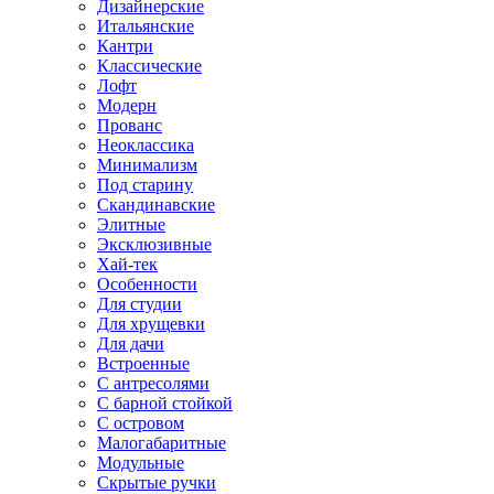
Дизайнерские
Итальянские
Кантри
Классические
Лофт
Модерн
Прованс
Неоклассика
Минимализм
Под старину
Скандинавские
Элитные
Эксклюзивные
Хай-тек
Особенности
Для студии
Для хрущевки
Для дачи
Встроенные
С антресолями
С барной стойкой
С островом
Малогабаритные
Модульные
Скрытые ручки