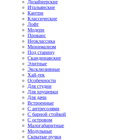
Дизайнерские
Итальянские
Кантри
Классические
Лофт
Модерн
Прованс
Неоклассика
Минимализм
Под старину
Скандинавские
Элитные
Эксклюзивные
Хай-тек
Особенности
Для студии
Для хрущевки
Для дачи
Встроенные
С антресолями
С барной стойкой
С островом
Малогабаритные
Модульные
Скрытые ручки