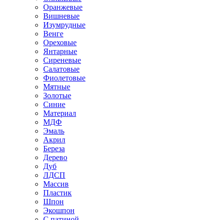
Оранжевые
Вишневые
Изумрудные
Венге
Ореховые
Янтарные
Сиреневые
Салатовые
Фиолетовые
Мятные
Золотые
Синие
Материал
МДФ
Эмаль
Акрил
Береза
Дерево
Дуб
ЛДСП
Массив
Пластик
Шпон
Экошпон
С патиной