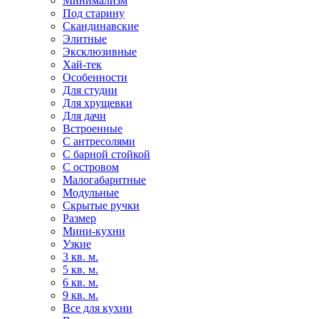
Минимализм
Под старину
Скандинавские
Элитные
Эксклюзивные
Хай-тек
Особенности
Для студии
Для хрущевки
Для дачи
Встроенные
С антресолями
С барной стойкой
С островом
Малогабаритные
Модульные
Скрытые ручки
Размер
Мини-кухни
Узкие
3 кв. м.
5 кв. м.
6 кв. м.
9 кв. м.
Все для кухни