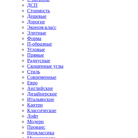
ДСП
Стоимость
Дешевые
Дорогие
Эконом-класс
Элитные
Форма
П-образные
Угловые
Прямые
Радиусные
Скошенные углы
Стиль
Современные
Евро
Английские
Дизайнерские
Итальянские
Кантри
Классические
Лофт
Модерн
Прованс
Неоклассика