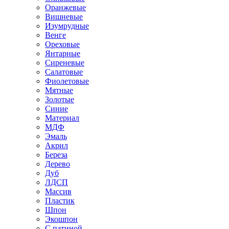
Оранжевые
Вишневые
Изумрудные
Венге
Ореховые
Янтарные
Сиреневые
Салатовые
Фиолетовые
Мятные
Золотые
Синие
Материал
МДФ
Эмаль
Акрил
Береза
Дерево
Дуб
ЛДСП
Массив
Пластик
Шпон
Экошпон
С патиной