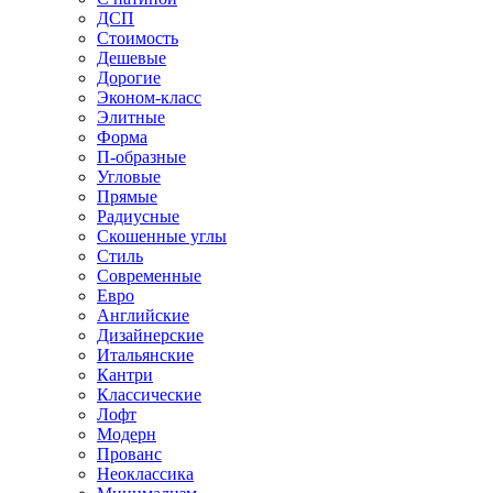
ДСП
Стоимость
Дешевые
Дорогие
Эконом-класс
Элитные
Форма
П-образные
Угловые
Прямые
Радиусные
Скошенные углы
Стиль
Современные
Евро
Английские
Дизайнерские
Итальянские
Кантри
Классические
Лофт
Модерн
Прованс
Неоклассика