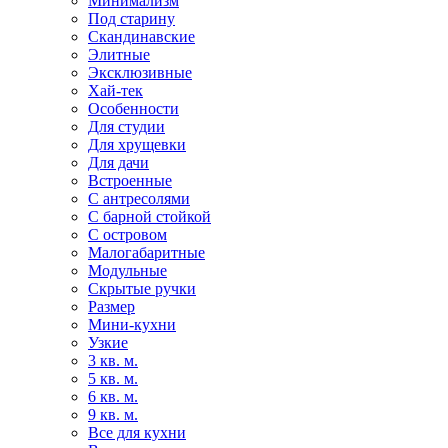
Минимализм
Под старину
Скандинавские
Элитные
Эксклюзивные
Хай-тек
Особенности
Для студии
Для хрущевки
Для дачи
Встроенные
С антресолями
С барной стойкой
С островом
Малогабаритные
Модульные
Скрытые ручки
Размер
Мини-кухни
Узкие
3 кв. м.
5 кв. м.
6 кв. м.
9 кв. м.
Все для кухни