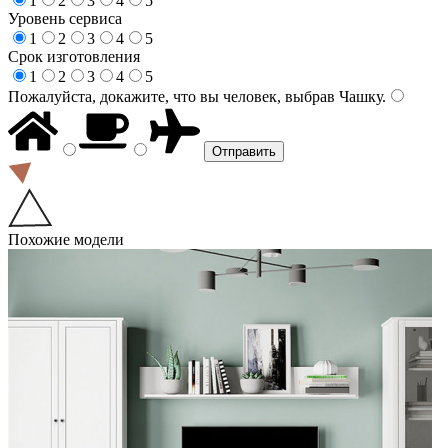
1
2
3
4
5
Уровень сервиса
1
2
3
4
5
Срок изготовления
1
2
3
4
5
Пожалуйста, докажите, что вы человек, выбрав
Чашку
.
Похожие модели