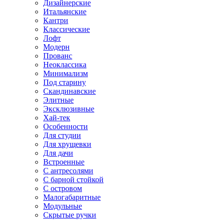
Дизайнерские
Итальянские
Кантри
Классические
Лофт
Модерн
Прованс
Неоклассика
Минимализм
Под старину
Скандинавские
Элитные
Эксклюзивные
Хай-тек
Особенности
Для студии
Для хрущевки
Для дачи
Встроенные
С антресолями
С барной стойкой
С островом
Малогабаритные
Модульные
Скрытые ручки