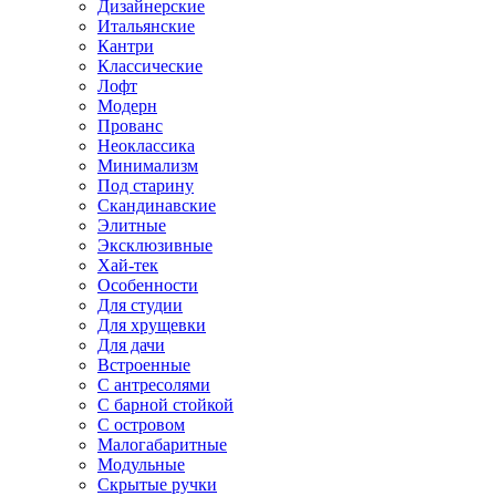
Дизайнерские
Итальянские
Кантри
Классические
Лофт
Модерн
Прованс
Неоклассика
Минимализм
Под старину
Скандинавские
Элитные
Эксклюзивные
Хай-тек
Особенности
Для студии
Для хрущевки
Для дачи
Встроенные
С антресолями
С барной стойкой
С островом
Малогабаритные
Модульные
Скрытые ручки