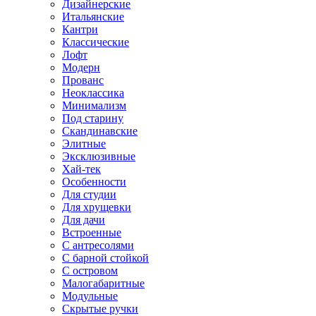
Дизайнерские
Итальянские
Кантри
Классические
Лофт
Модерн
Прованс
Неоклассика
Минимализм
Под старину
Скандинавские
Элитные
Эксклюзивные
Хай-тек
Особенности
Для студии
Для хрущевки
Для дачи
Встроенные
С антресолями
С барной стойкой
С островом
Малогабаритные
Модульные
Скрытые ручки