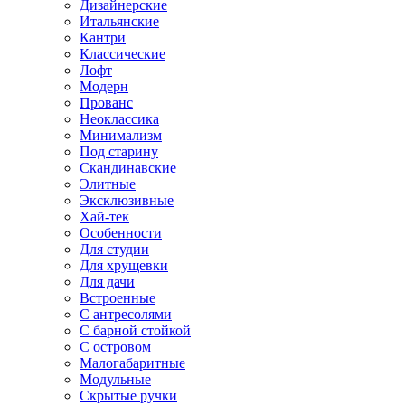
Дизайнерские
Итальянские
Кантри
Классические
Лофт
Модерн
Прованс
Неоклассика
Минимализм
Под старину
Скандинавские
Элитные
Эксклюзивные
Хай-тек
Особенности
Для студии
Для хрущевки
Для дачи
Встроенные
С антресолями
С барной стойкой
С островом
Малогабаритные
Модульные
Скрытые ручки