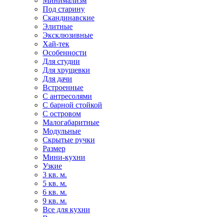
Минимализм
Под старину
Скандинавские
Элитные
Эксклюзивные
Хай-тек
Особенности
Для студии
Для хрущевки
Для дачи
Встроенные
С антресолями
С барной стойкой
С островом
Малогабаритные
Модульные
Скрытые ручки
Размер
Мини-кухни
Узкие
3 кв. м.
5 кв. м.
6 кв. м.
9 кв. м.
Все для кухни