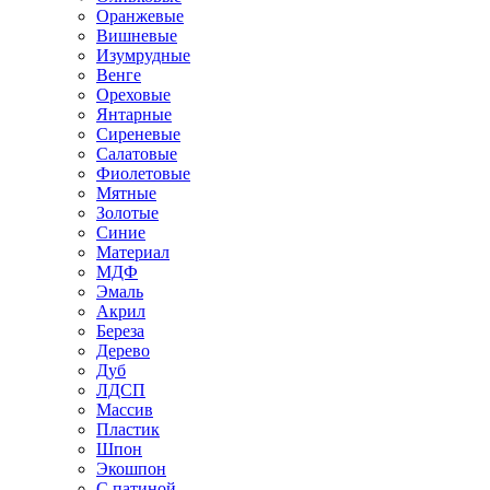
Оранжевые
Вишневые
Изумрудные
Венге
Ореховые
Янтарные
Сиреневые
Салатовые
Фиолетовые
Мятные
Золотые
Синие
Материал
МДФ
Эмаль
Акрил
Береза
Дерево
Дуб
ЛДСП
Массив
Пластик
Шпон
Экошпон
С патиной