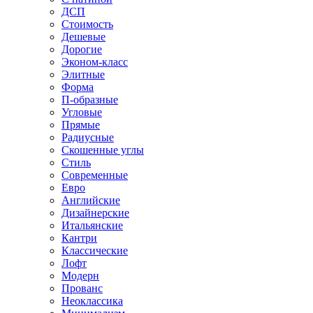
ДСП
Стоимость
Дешевые
Дорогие
Эконом-класс
Элитные
Форма
П-образные
Угловые
Прямые
Радиусные
Скошенные углы
Стиль
Современные
Евро
Английские
Дизайнерские
Итальянские
Кантри
Классические
Лофт
Модерн
Прованс
Неоклассика