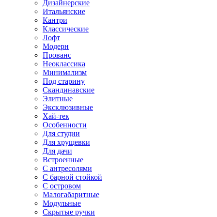
Дизайнерские
Итальянские
Кантри
Классические
Лофт
Модерн
Прованс
Неоклассика
Минимализм
Под старину
Скандинавские
Элитные
Эксклюзивные
Хай-тек
Особенности
Для студии
Для хрущевки
Для дачи
Встроенные
С антресолями
С барной стойкой
С островом
Малогабаритные
Модульные
Скрытые ручки