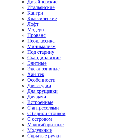
Дизайнерские
Итальянские
Кантри
Классические
Лофт
Модерн
Прованс
Неоклассика
Минимализм
Под старину
Скандинавские
Элитные
Эксклюзивные
Хай-тек
Особенности
Для студии
Для хрущевки
Для дачи
Встроенные
С антресолями
С барной стойкой
С островом
Малогабаритные
Модульные
Скрытые ручки