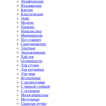
Дизайнерские
Итальянские
Кантри
Классические
Лофт
Модерн
Прованс
Неоклассика
Минимализм
Под старину
Скандинавские
Элитные
Эксклюзивные
Хай-тек
Особенности
Для студии
Для хрущевки
Для дачи
Встроенные
С антресолями
С барной стойкой
С островом
Малогабаритные
Модульные
Скрытые ручки