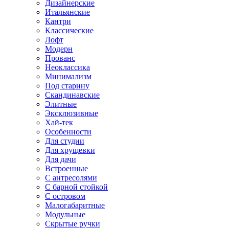
Дизайнерские
Итальянские
Кантри
Классические
Лофт
Модерн
Прованс
Неоклассика
Минимализм
Под старину
Скандинавские
Элитные
Эксклюзивные
Хай-тек
Особенности
Для студии
Для хрущевки
Для дачи
Встроенные
С антресолями
С барной стойкой
С островом
Малогабаритные
Модульные
Скрытые ручки