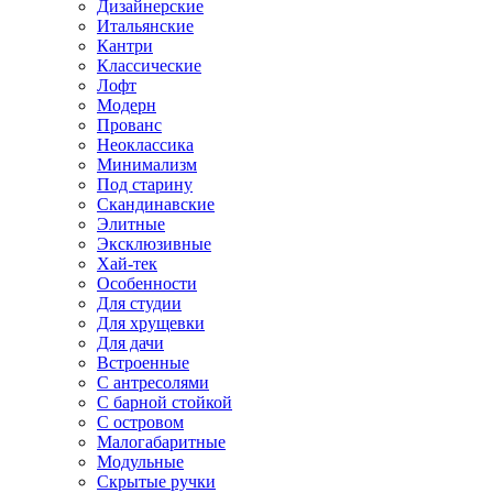
Дизайнерские
Итальянские
Кантри
Классические
Лофт
Модерн
Прованс
Неоклассика
Минимализм
Под старину
Скандинавские
Элитные
Эксклюзивные
Хай-тек
Особенности
Для студии
Для хрущевки
Для дачи
Встроенные
С антресолями
С барной стойкой
С островом
Малогабаритные
Модульные
Скрытые ручки