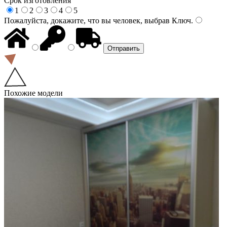
Срок изготовления
1
2
3
4
5
Пожалуйста, докажите, что вы человек, выбрав
Ключ
.
Похожие модели