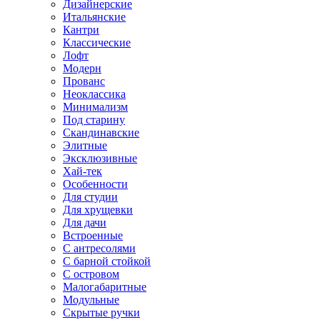
Дизайнерские
Итальянские
Кантри
Классические
Лофт
Модерн
Прованс
Неоклассика
Минимализм
Под старину
Скандинавские
Элитные
Эксклюзивные
Хай-тек
Особенности
Для студии
Для хрущевки
Для дачи
Встроенные
С антресолями
С барной стойкой
С островом
Малогабаритные
Модульные
Скрытые ручки