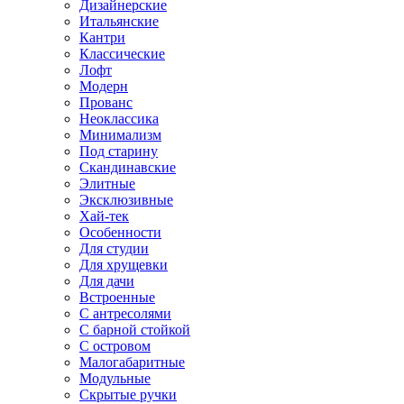
Дизайнерские
Итальянские
Кантри
Классические
Лофт
Модерн
Прованс
Неоклассика
Минимализм
Под старину
Скандинавские
Элитные
Эксклюзивные
Хай-тек
Особенности
Для студии
Для хрущевки
Для дачи
Встроенные
С антресолями
С барной стойкой
С островом
Малогабаритные
Модульные
Скрытые ручки