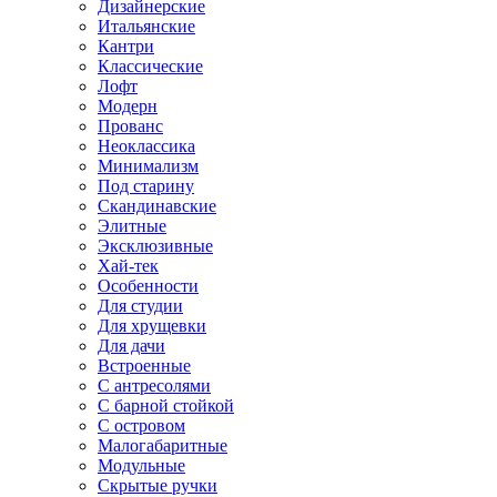
Дизайнерские
Итальянские
Кантри
Классические
Лофт
Модерн
Прованс
Неоклассика
Минимализм
Под старину
Скандинавские
Элитные
Эксклюзивные
Хай-тек
Особенности
Для студии
Для хрущевки
Для дачи
Встроенные
С антресолями
С барной стойкой
С островом
Малогабаритные
Модульные
Скрытые ручки