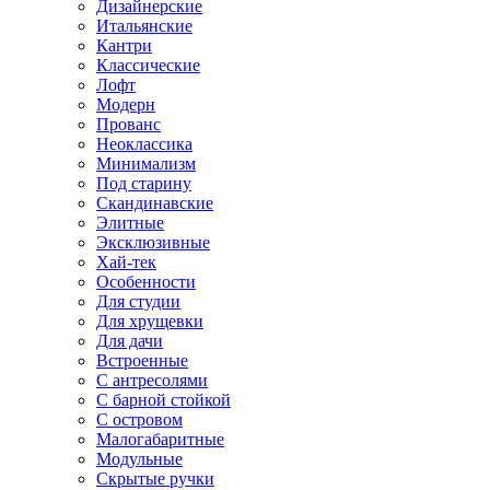
Дизайнерские
Итальянские
Кантри
Классические
Лофт
Модерн
Прованс
Неоклассика
Минимализм
Под старину
Скандинавские
Элитные
Эксклюзивные
Хай-тек
Особенности
Для студии
Для хрущевки
Для дачи
Встроенные
С антресолями
С барной стойкой
С островом
Малогабаритные
Модульные
Скрытые ручки