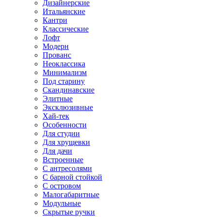
Дизайнерские
Итальянские
Кантри
Классические
Лофт
Модерн
Прованс
Неоклассика
Минимализм
Под старину
Скандинавские
Элитные
Эксклюзивные
Хай-тек
Особенности
Для студии
Для хрущевки
Для дачи
Встроенные
С антресолями
С барной стойкой
С островом
Малогабаритные
Модульные
Скрытые ручки