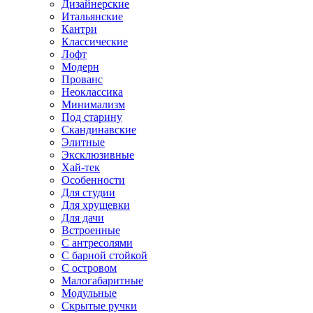
Дизайнерские
Итальянские
Кантри
Классические
Лофт
Модерн
Прованс
Неоклассика
Минимализм
Под старину
Скандинавские
Элитные
Эксклюзивные
Хай-тек
Особенности
Для студии
Для хрущевки
Для дачи
Встроенные
С антресолями
С барной стойкой
С островом
Малогабаритные
Модульные
Скрытые ручки