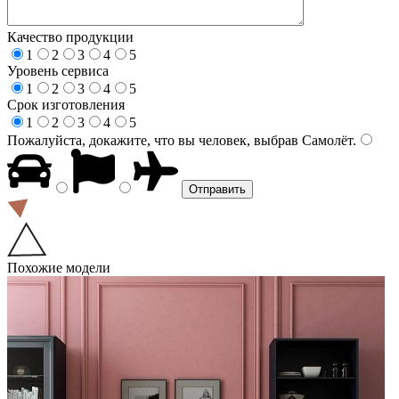
Качество продукции
1
2
3
4
5
Уровень сервиса
1
2
3
4
5
Срок изготовления
1
2
3
4
5
Пожалуйста, докажите, что вы человек, выбрав
Самолёт
.
Похожие модели