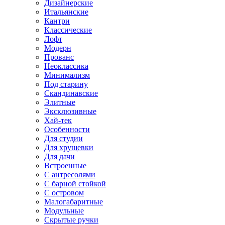
Дизайнерские
Итальянские
Кантри
Классические
Лофт
Модерн
Прованс
Неоклассика
Минимализм
Под старину
Скандинавские
Элитные
Эксклюзивные
Хай-тек
Особенности
Для студии
Для хрущевки
Для дачи
Встроенные
С антресолями
С барной стойкой
С островом
Малогабаритные
Модульные
Скрытые ручки