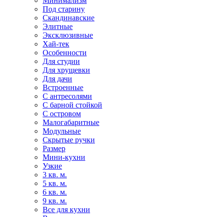
Минимализм
Под старину
Скандинавские
Элитные
Эксклюзивные
Хай-тек
Особенности
Для студии
Для хрущевки
Для дачи
Встроенные
С антресолями
С барной стойкой
С островом
Малогабаритные
Модульные
Скрытые ручки
Размер
Мини-кухни
Узкие
3 кв. м.
5 кв. м.
6 кв. м.
9 кв. м.
Все для кухни