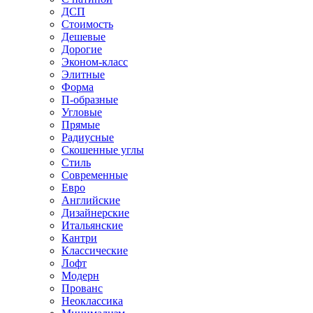
ДСП
Стоимость
Дешевые
Дорогие
Эконом-класс
Элитные
Форма
П-образные
Угловые
Прямые
Радиусные
Скошенные углы
Стиль
Современные
Евро
Английские
Дизайнерские
Итальянские
Кантри
Классические
Лофт
Модерн
Прованс
Неоклассика