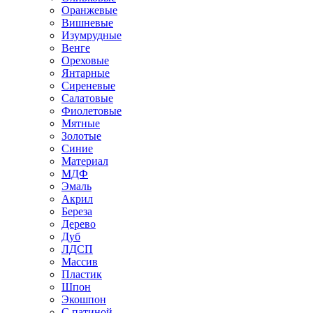
Оранжевые
Вишневые
Изумрудные
Венге
Ореховые
Янтарные
Сиреневые
Салатовые
Фиолетовые
Мятные
Золотые
Синие
Материал
МДФ
Эмаль
Акрил
Береза
Дерево
Дуб
ЛДСП
Массив
Пластик
Шпон
Экошпон
С патиной