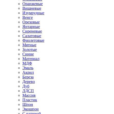
Оранжевые
Вишневые
Изумрудные
Венге
Ореховые
Янтарные
Сиреневые
Салатовые
Фиолетовые
Мятные
Золотые
Синие
Материал
МДФ
Эмаль
Акрил
Береза
Дерево
Дуб
ЛДСП
Массив
Пластик
Шпон
Экошпон
С патиной