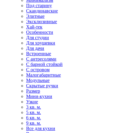
Минимализм
Под старину
Скандинавские
Элитные
Эксклюзивные
Хай-тек
Особенности
Для студии
Для хрущевки
Для дачи
Встроенные
С антресолями
С барной стойкой
С островом
Малогабаритные
Модульные
Скрытые ручки
Размер
Мини-кухни
Узкие
3 кв. м.
5 кв. м.
6 кв. м.
9 кв. м.
Все для кухни