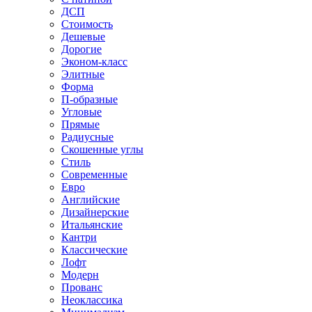
ДСП
Стоимость
Дешевые
Дорогие
Эконом-класс
Элитные
Форма
П-образные
Угловые
Прямые
Радиусные
Скошенные углы
Стиль
Современные
Евро
Английские
Дизайнерские
Итальянские
Кантри
Классические
Лофт
Модерн
Прованс
Неоклассика