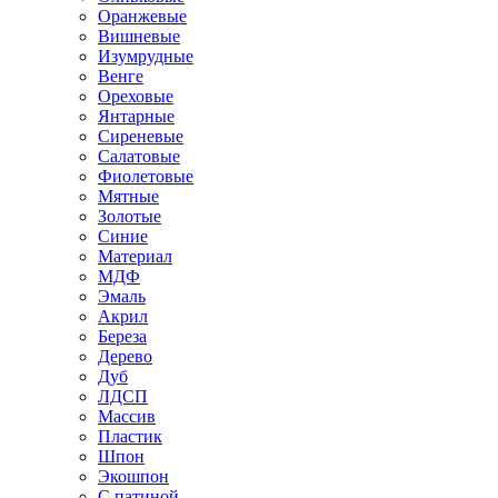
Оранжевые
Вишневые
Изумрудные
Венге
Ореховые
Янтарные
Сиреневые
Салатовые
Фиолетовые
Мятные
Золотые
Синие
Материал
МДФ
Эмаль
Акрил
Береза
Дерево
Дуб
ЛДСП
Массив
Пластик
Шпон
Экошпон
С патиной