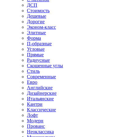
ДСП
Стоимость
Дешевые
Дорогие
Эконом-класс
Элитные
Форма
П-образные
Угловые
Прямые
Радиусные
Скошенные углы
Стиль
Современные
Евро
Английские
Дизайнерские
Итальянские
Кантри
Классические
Лофт
Модерн
Прованс
Неоклассика