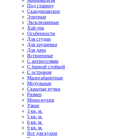
Минимализм
Под старину
Скандинавские
Элитные
Эксклюзивные
Хай-тек
Особенности
Для студии
Для хрущевки
Для дачи
Встроенные
С антресолями
С барной стойкой
С островом
Малогабаритные
Модульные
Скрытые ручки
Размер
Мини-кухни
Узкие
3 кв. м.
5 кв. м.
6 кв. м.
9 кв. м.
Все для кухни