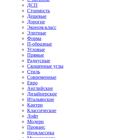
ДСП
Стоимость
Дешевые
Дорогие
Эконом-класс
Элитные
Форма
П-образные
Угловые
Прямые
Радиусные
Скошенные углы
Стиль
Современные
Евро
Английские
Дизайнерские
Итальянские
Кантри
Классические
Лофт
Модерн
Прованс
Неоклассика