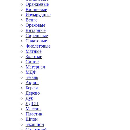
Оранжевые
Вишневые
Изумрудные
Венге
Ореховые
Янтарные
Сиреневые
Салатовые
Фиолетовые
Мятные
Золотые
Синие
Материал
МДФ
Эмаль
Акрил
Береза
Дерево
Дуб
ЛДСП
Массив
Пластик
Шпон
Экошпон
С патиной