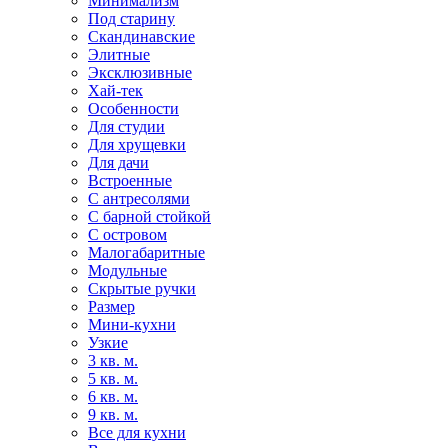
Минимализм
Под старину
Скандинавские
Элитные
Эксклюзивные
Хай-тек
Особенности
Для студии
Для хрущевки
Для дачи
Встроенные
С антресолями
С барной стойкой
С островом
Малогабаритные
Модульные
Скрытые ручки
Размер
Мини-кухни
Узкие
3 кв. м.
5 кв. м.
6 кв. м.
9 кв. м.
Все для кухни