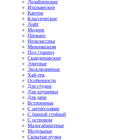
Дизайнерские
Итальянские
Кантри
Классические
Лофт
Модерн
Прованс
Неоклассика
Минимализм
Под старину
Скандинавские
Элитные
Эксклюзивные
Хай-тек
Особенности
Для студии
Для хрущевки
Для дачи
Встроенные
С антресолями
С барной стойкой
С островом
Малогабаритные
Модульные
Скрытые ручки