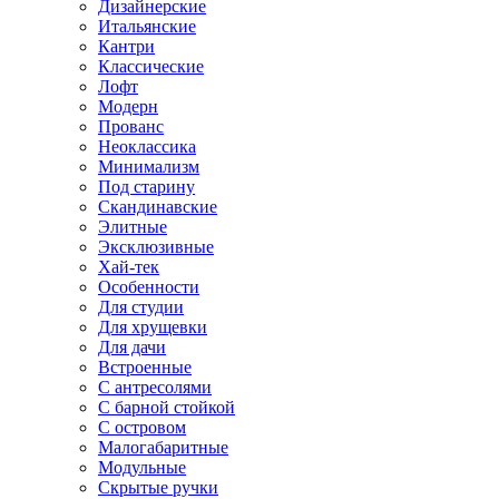
Дизайнерские
Итальянские
Кантри
Классические
Лофт
Модерн
Прованс
Неоклассика
Минимализм
Под старину
Скандинавские
Элитные
Эксклюзивные
Хай-тек
Особенности
Для студии
Для хрущевки
Для дачи
Встроенные
С антресолями
С барной стойкой
С островом
Малогабаритные
Модульные
Скрытые ручки