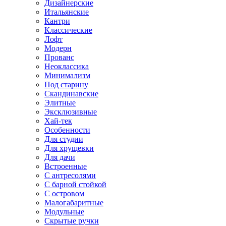
Дизайнерские
Итальянские
Кантри
Классические
Лофт
Модерн
Прованс
Неоклассика
Минимализм
Под старину
Скандинавские
Элитные
Эксклюзивные
Хай-тек
Особенности
Для студии
Для хрущевки
Для дачи
Встроенные
С антресолями
С барной стойкой
С островом
Малогабаритные
Модульные
Скрытые ручки