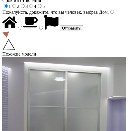
Срок изготовления
1
2
3
4
5
Пожалуйста, докажите, что вы человек, выбрав
Дом
.
Похожие модели