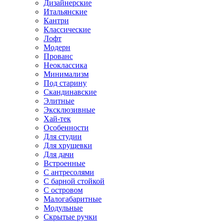
Дизайнерские
Итальянские
Кантри
Классические
Лофт
Модерн
Прованс
Неоклассика
Минимализм
Под старину
Скандинавские
Элитные
Эксклюзивные
Хай-тек
Особенности
Для студии
Для хрущевки
Для дачи
Встроенные
С антресолями
С барной стойкой
С островом
Малогабаритные
Модульные
Скрытые ручки