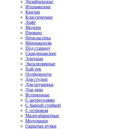
Дизайнерские
Итальянские
Кантри
Классические
Лофт
Модерн
Прованс
Неоклассика
Минимализм
Под старину
Скандинавские
Элитные
Эксклюзивные
Хай-тек
Особенности
Для студии
Для хрущевки
Для дачи
Встроенные
С антресолями
С барной стойкой
С островом
Малогабаритные
Модульные
Скрытые ручки