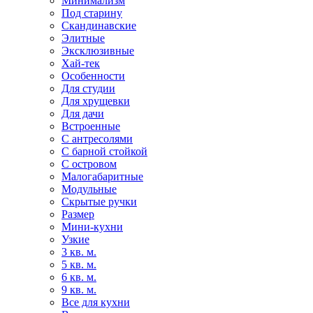
Минимализм
Под старину
Скандинавские
Элитные
Эксклюзивные
Хай-тек
Особенности
Для студии
Для хрущевки
Для дачи
Встроенные
С антресолями
С барной стойкой
С островом
Малогабаритные
Модульные
Скрытые ручки
Размер
Мини-кухни
Узкие
3 кв. м.
5 кв. м.
6 кв. м.
9 кв. м.
Все для кухни