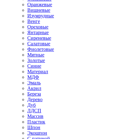
Оранжевые
Вишневые
Изумрудные
Венге
Ореховые
Янтарные
Сиреневые
Салатовые
Фиолетовые
Мятные
Золотые
Синие
Материал
МДФ
Эмаль
Акрил
Береза
Дерево
Дуб
ЛДСП
Массив
Пластик
Шпон
Экошпон
С патиной