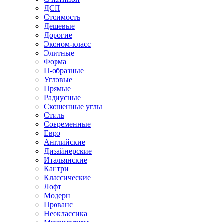
ДСП
Стоимость
Дешевые
Дорогие
Эконом-класс
Элитные
Форма
П-образные
Угловые
Прямые
Радиусные
Скошенные углы
Стиль
Современные
Евро
Английские
Дизайнерские
Итальянские
Кантри
Классические
Лофт
Модерн
Прованс
Неоклассика