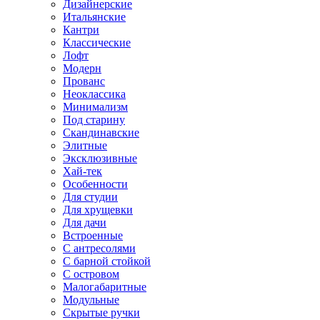
Дизайнерские
Итальянские
Кантри
Классические
Лофт
Модерн
Прованс
Неоклассика
Минимализм
Под старину
Скандинавские
Элитные
Эксклюзивные
Хай-тек
Особенности
Для студии
Для хрущевки
Для дачи
Встроенные
С антресолями
С барной стойкой
С островом
Малогабаритные
Модульные
Скрытые ручки