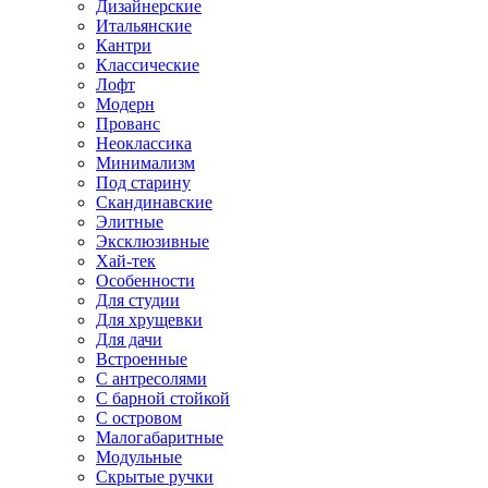
Дизайнерские
Итальянские
Кантри
Классические
Лофт
Модерн
Прованс
Неоклассика
Минимализм
Под старину
Скандинавские
Элитные
Эксклюзивные
Хай-тек
Особенности
Для студии
Для хрущевки
Для дачи
Встроенные
С антресолями
С барной стойкой
С островом
Малогабаритные
Модульные
Скрытые ручки