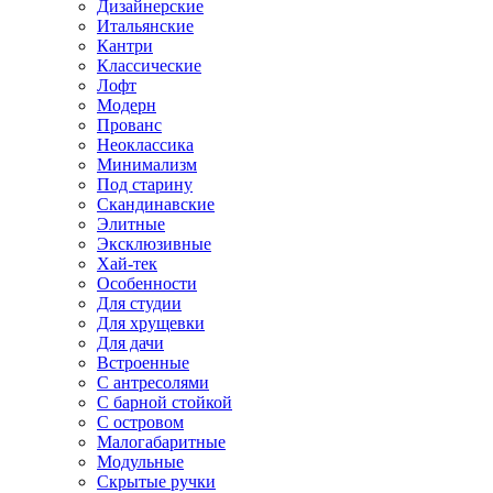
Дизайнерские
Итальянские
Кантри
Классические
Лофт
Модерн
Прованс
Неоклассика
Минимализм
Под старину
Скандинавские
Элитные
Эксклюзивные
Хай-тек
Особенности
Для студии
Для хрущевки
Для дачи
Встроенные
С антресолями
С барной стойкой
С островом
Малогабаритные
Модульные
Скрытые ручки