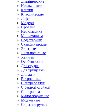
Дизайнерские
Итальянские
Кантри
Классические
Лофт
Модерн
Прованс
Неоклассика
Минимализм
Под старину
Скандинавские
Элитные
Эксклюзивные
Хай-тек
Особенности
Для студии
Для хрущевки
Для дачи
Встроенные
С антресолями
С барной стойкой
С островом
Малогабаритные
Модульные
Скрытые ручки